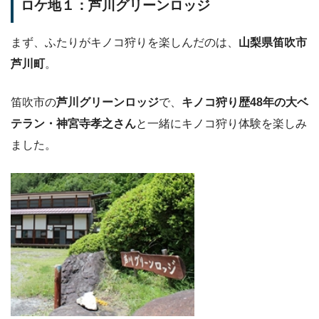
ロケ地１：芦川グリーンロッジ
まず、ふたりがキノコ狩りを楽しんだのは、
山梨県笛吹市
芦川町
。
笛吹市の
芦川グリーンロッジ
で、
キノコ狩り歴48年の大ベ
テラン・神宮寺孝之さん
と一緒にキノコ狩り体験を楽しみ
ました。