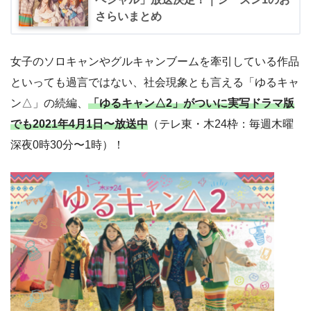
さらいまとめ
女子のソロキャンやグルキャンブームを牽引している作品
といっても過言ではない、社会現象とも言える「ゆるキャ
ン△」の続編、
「ゆるキャン△2」がついに実写ドラマ版
でも2021年4月1日〜放送中
（テレ東・木24枠：毎週木曜
深夜0時30分〜1時）！