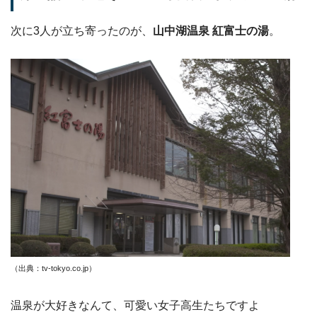
次に3人が立ち寄ったのが、
山中湖温泉 紅富士の湯
。
（出典：tv-tokyo.co.jp
）
温泉が大好きなんて、可愛い女子高生たちですよ