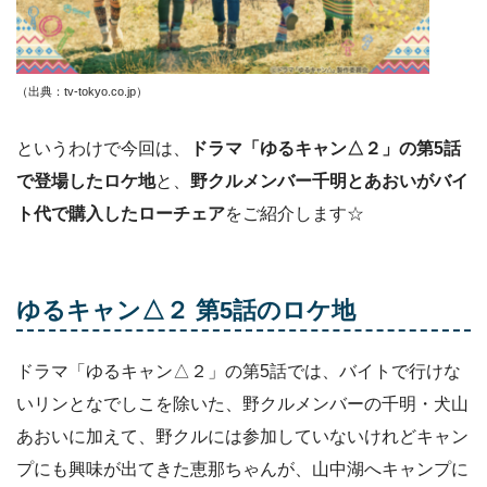
（出典：tv-tokyo.co.jp
）
というわけで今回は、
ドラマ「ゆるキャン△２」の第5話
で登場したロケ地
と、
野クルメンバー千明とあおいがバイ
ト代で購入したローチェア
をご紹介します☆
ゆるキャン△２ 第5話のロケ地
ドラマ「ゆるキャン△２」の第5話では、バイトで行けな
いリンとなでしこを除いた、野クルメンバーの千明・犬山
あおいに加えて、野クルには参加していないけれどキャン
プにも興味が出てきた恵那ちゃんが、山中湖へキャンプに