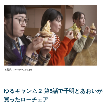
（出典：tv-tokyo.co.jp
）
ゆるキャン△２ 第5話で千明とあおいが
買ったローチェア