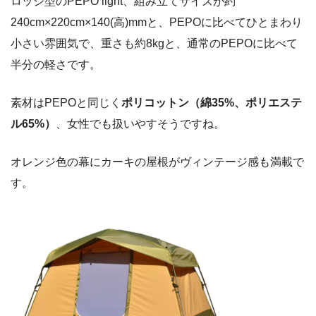
ロッジ型のPEPO light、組み立てサイズが約
240cm×220cm×140(高)mmと、PEPOに比べてひとまわり
小さい雰囲気で、重さも約8kgと、通常のPEPOに比べて
半分の軽さです。
素材はPEPOと同じく
ポリコットン（綿35%、ポリエステ
ル65%）
、女性でも扱いやすそうですね。
オレンジ色の幕にカーキの屋根がヴィンテージ感も満載で
す。