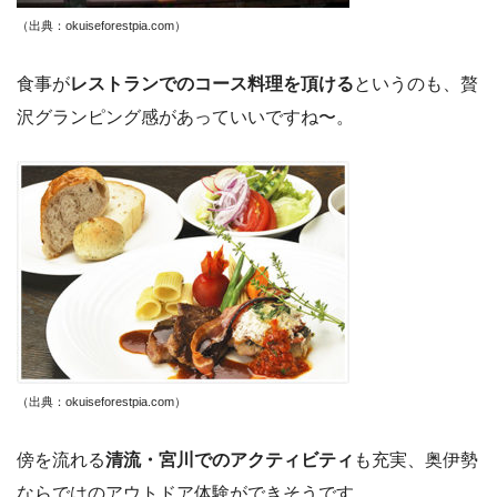
（出典：okuiseforestpia.com）
食事が
レストランでのコース料理を頂ける
というのも、贅
沢グランピング感があっていいですね〜。
（出典：okuiseforestpia.com）
傍を流れる
清流・宮川でのアクティビティ
も充実、奥伊勢
ならではのアウトドア体験ができそうです。