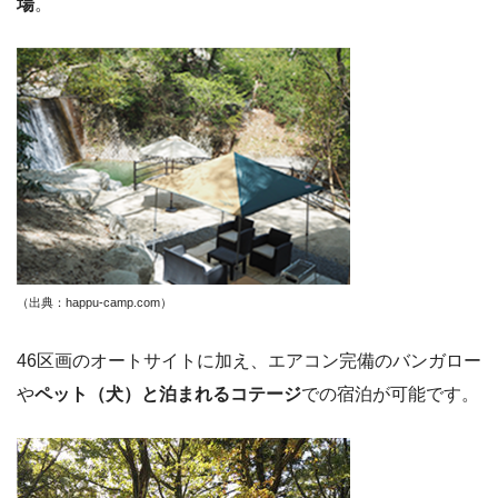
場
。
（出典：happu-camp.com）
46区画のオートサイトに加え、エアコン完備のバンガロー
や
ペット（犬）と泊まれるコテージ
での宿泊が可能です。