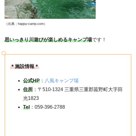
（出典：happu-camp.com）
思いっきり川遊びが楽しめるキャンプ場
です！
＊施設情報＊
公式HP
：
八風キャンプ場
住所
：〒510-1324 三重県三重郡菰野町大字田
光1823
Tel
：059-396-2788