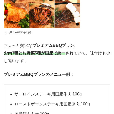
（出典：wildmagic.jp
）
ちょっと贅沢な
プレミアムBBQプラン
。
お肉3種とお野菜5種が国産で統一
されていて、味付けも少
し違います。
プレミアムBBQプランのメニュー例：
サーロインステーキ用国産牛肉 100g
ローストポークステーキ用国産豚肉 100g
国産鶏もも肉 100g