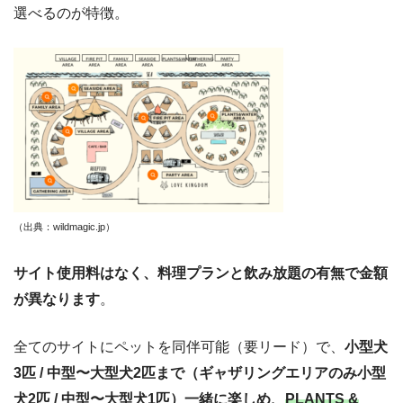
選べるのが特徴。
（出典：wildmagic.jp
）
サイト使用料はなく、料理プランと飲み放題の有無で金額
が異なります
。
全てのサイトにペットを同伴可能（要リード）で、
小型犬
3匹 / 中型〜大型犬2匹まで（ギャザリングエリアのみ小型
犬2匹 / 中型〜大型犬1匹）一緒に楽しめ、
PLANTS &