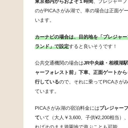
東京都内からおよそ１時間
、プレジャーフ
のがPICAさがみ湖で、車の場合は正面ゲー
います。
カーナビの場合は、目的地を「プレジャー
ランド」で設定
すると良いそうです！
公共交通機関の場合は
JR中央線・相模湖
ャーフォレスト前」下車、正面ゲートから
行している
ので、それに乗ってPICAさ
ています。
PICAさがみ湖の宿泊料金には
プレジャーフ
て
いて（大人￥3,600、子供¥2,200
ればそのまま遊園地で遊ぶことも可能。