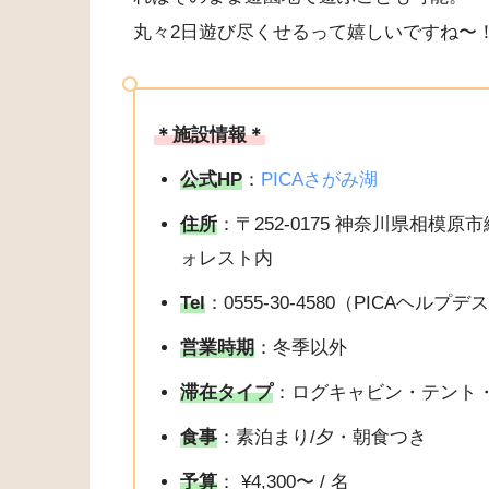
丸々2日遊び尽くせるって嬉しいですね〜
＊施設情報＊
公式HP
：
PICAさがみ湖
住所
：〒252-0175 神奈川県相模
ォレスト内
Tel
：0555-30-4580（PICAヘルプ
営業時期
：冬季以外
滞在タイプ
：ログキャビン・テント
食事
：素泊まり/夕・朝食つき
予算
： ¥4,300〜 / 名