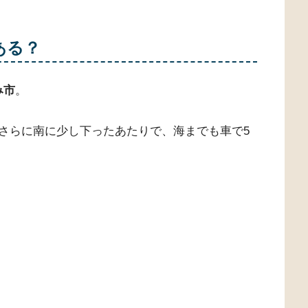
ある？
み市
。
さらに南に少し下ったあたりで、海までも車で5