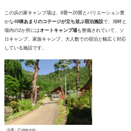
この浜の家キャンプ場は、6畳〜20畳とバリエーション豊
かな4
0棟あまりのコテージが立ち並ぶ宿泊施設
で、湖畔と
場内の2か所には
オートキャンプ場
も整備されていて、ソ
ロキャンプ、家族キャンプ、大人数での宿泊と幅広く対応
している施設です。
（出典：17.plala.or.jp）