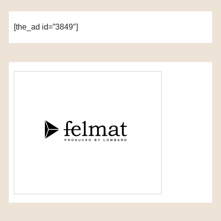
[the_ad id=”3849″]