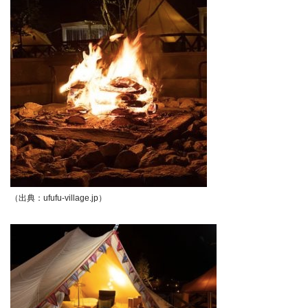
（出典：ufufu-village.jp）