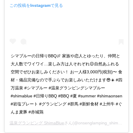
この投稿をInstagramで見る
シマブルーの日帰りBBQ🍖 家族や恋人とゆったり、仲間と
大人数でワイワイ…楽しみ方は人それぞれ😌自然あふれる
空間でぜひお楽しみください！ お一人様3,000円(税別)〜 食
材・備品完備なので手ぶらでお楽しみいただけます😎☀️ #四
万温泉 #シマブルー #温泉グランピングシマブルー
#shimablue #日帰りBBQ #BBQ #夏 #summer #shimaonsen
#岩塩プレート #グランピング #群馬 #新鮮食材 #上州牛 #ぐ
んま麦豚 #赤城鶏
温泉グランピング ShimaBlue
さん(@onsenglamping_shimablue)がシェアした投稿 –