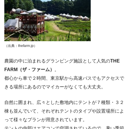
（出典：thefarm.jp）
農園の中に泊まれるグランピング施設として人気の
THE
FARM（ザ・ファーム）
。
都心から車で２時間、東京駅から高速バスでもアクセスで
きる場所にあるのでマイカーがなくても大丈夫。
自然に囲まれ、広々とした敷地内にテントが７種類・３２
棟も並んでいて、それぞれテントのタイプや設置場所によ
って様々なプランが用意されています。
テントの内部はエアコンで空調されているので、暑い季節