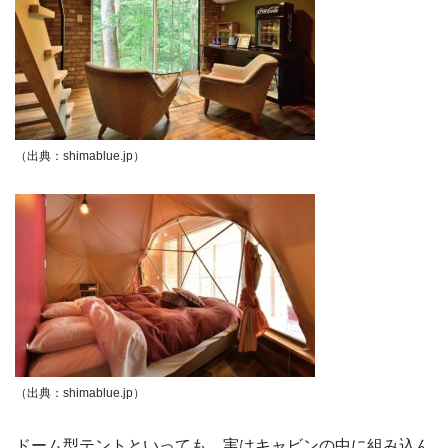
（出典：shimablue.jp）
（出典：shimablue.jp）
ドーム型テントといっても、実はキャビンの中に組み込ん