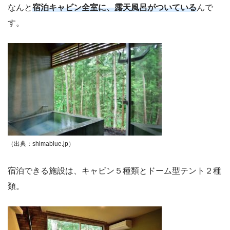
なんと
宿泊キャビン全室に、露天風呂がついている
んで
す。
（出典：shimablue.jp）
宿泊できる施設は、キャビン５種類とドーム型テント２種
類。